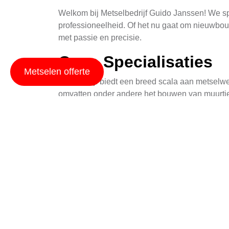
Welkom bij Metselbedrijf Guido Janssen! We sp
professioneelheid. Of het nu gaat om nieuwbou
met passie en precisie.
Onze Specialisaties
Metselen offerte
Ons bedrijf biedt een breed scala aan metselwer
omvatten onder andere het bouwen van muurtje
met topkwaliteit materialen en modernste tech
Onze Aanpak
Bij Metselbedrijf Guido Janssen legen we veel 
van het project, houden wij u op de hoogte va
oplossingen voor uw metselwerkbehoeften.
Waardevolle Klanten
Onze klanten staan bij ons centraal. We streve