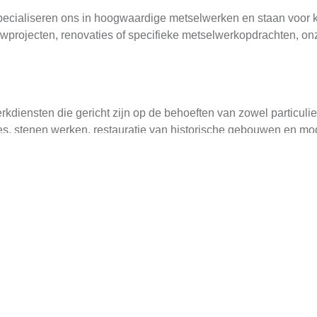
ecialiseren ons in hoogwaardige metselwerken en staan voor k
wprojecten, renovaties of specifieke metselwerkopdrachten, on
kdiensten die gericht zijn op de behoeften van zowel particulie
s, stenen werken, restauratie van historische gebouwen en mo
nieken om de hoogste standaarden te garanderen.
waarde aan een transparante en efficiënte aanpak. Vanaf het mo
n de voortgang. Ons team staat klaar om uw vragen te beantwoor
n ernaar om niet alleen naar verwachtingen te voldoen, maar dez