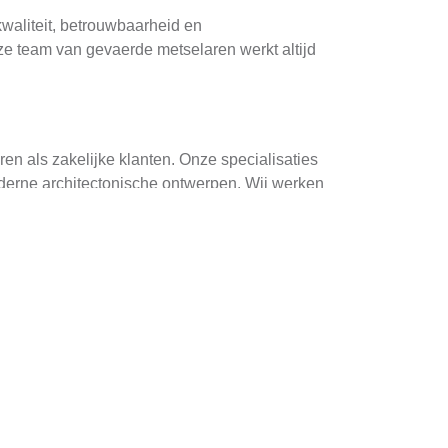
waliteit, betrouwbaarheid en
ze team van gevaerde metselaren werkt altijd
ren als zakelijke klanten. Onze specialisaties
derne architectonische ontwerpen. Wij werken
ment van de eerste contact tot de voltooiing
den en advies te geven over de beste
e te overtrefen. Door onze ervaring en