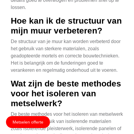
details goed te overwogen en problemen snel op te
lossen.
Hoe kan ik de structuur van
mijn muur verbeteren?
De structuur van je muur kan worden verbeterd door
het gebruik van sterkere materialen, zoals
geadopteerde mortels en correcte bouwtechnieken.
Het is belangrijk om de funderingen goed te
verankeren en regelmatig onderhoud uit te voeren.
Wat zijn de beste methodes
voor het isoleren van
metselwerk?
De beste methodes voor het isoleren van metselwerk
omvatten het gebruik van isolerende materialen
Metselen offerte
zoals isolerende pleisterwerk, isolerende panelen of